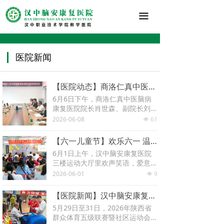
끀
医院新闻
【医院动态】商洛仁真中医脑病康复医院院长肖世森一行来院参观交流
6月6日下午，商洛仁真中医脑病
康复医院院长肖世森、副院长刘雅
带领骨干团队一行8人来汉中脑安
2026-06-08
61
넶
康复医院参观交流。院长刘大忠、
副院长王康勋热情接待并陪同参
【六一儿童节】欢乐六一 温暖童行 | 汉中脑安康复医院举办“六一”儿童节庆祝活动
观。
6月1日上午，汉中脑安康复医院
三楼运动大厅里欢声笑语，爱意涌
动。一场主题为“玩转巧手时光 乐
2026-06-01
9
넶
享甜蜜六一”的六一儿童节庆祝活
动如期举行。
【医院新闻】汉中脑安康复医院助力首届“汉人老家”全国气排球精英赛，提供全程医疗保障
5月29日至31日，2026年陕西省
群众体育五级联赛暨社区运动会