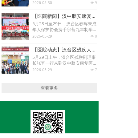
——（汉中市）气排球比赛、首
2026-05-30
9
넶
届“汉人老家”
【医院新闻】汉中脑安康复医院参与汉台区春晖未成年人保护协会“六一”儿童节系列关爱活动
5月28日至29日，汉台区春晖未成
年人保护协会携手宗营九年制学校
开展了一系列关爱活动。
2026-05-29
8
넶
【医院动态】汉台区残疾人联合会来院开展“六一”儿童节暖心慰问活动
5月29日上午，汉台区残联副理事
长张宜一行来到汉中脑安康复医院
（汉中市残疾人康复中心）开
2026-05-29
7
넶
展“六一”儿童节暖
查看更多