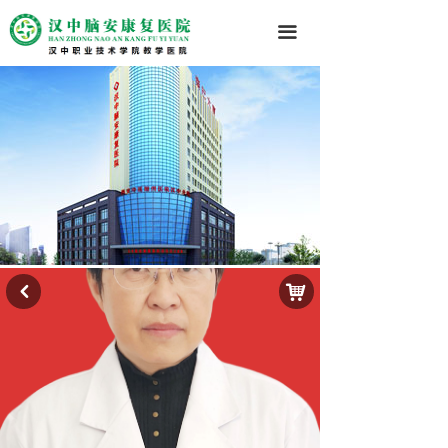
끀
낙
낒