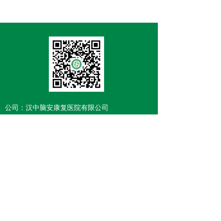
公司：
汉中脑安康复医院有限公司
地址：
陕西省汉中市汉台区益州路99号秦巴大厦
电话：
0916-8818858
传真：
0916——8818858
邮箱：
258562019@qq.com
版权所有：
汉中脑安康复医院有限公司
陕ICP备19016560号